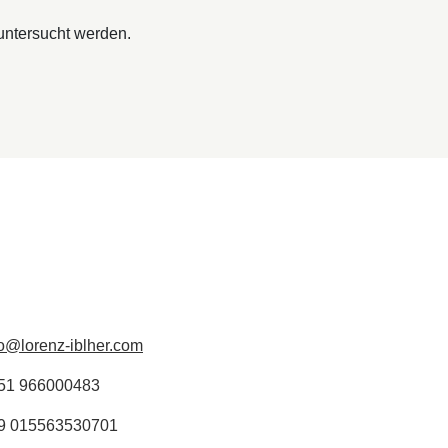
ntersucht werden.
fo@lorenz-iblher.com
51 966000483
9 015563530701