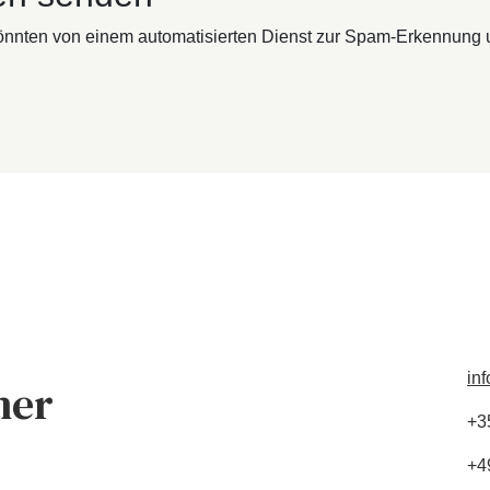
nten von einem automatisierten Dienst zur Spam-Erkennung u
in
her
+3
+4