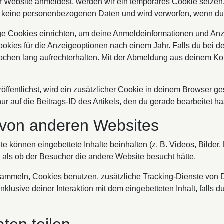
er Website anmeldest, werden wir ein temporäres Cookie setzen,
lt keine personenbezogenen Daten und wird verworfen, wenn du
ge Cookies einrichten, um deine Anmeldeinformationen und An
okies für die Anzeigeoptionen nach einem Jahr. Falls du bei 
ochen lang aufrechterhalten. Mit der Abmeldung aus deinem K
öffentlichst, wird ein zusätzlicher Cookie in deinem Browser ge
auf die Beitrags-ID des Artikels, den du gerade bearbeitet has
e von anderen Websites
e können eingebettete Inhalte beinhalten (z. B. Videos, Bilder, 
 als ob der Besucher die andere Website besucht hätte.
mmeln, Cookies benutzen, zusätzliche Tracking-Dienste von Dri
nklusive deiner Interaktion mit dem eingebetteten Inhalt, falls 